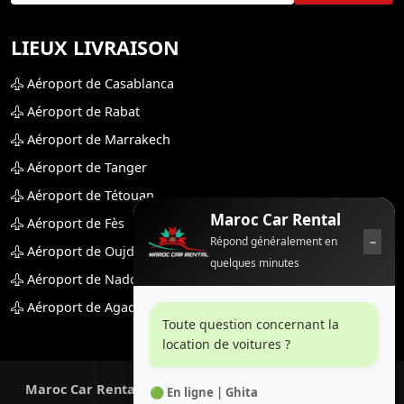
LIEUX LIVRAISON
Aéroport de Casablanca
Aéroport de Rabat
Aéroport de Marrakech
Aéroport de Tanger
Aéroport de Tétouan
Maroc Car Rental
Aéroport de Fès
−
Répond généralement en
Aéroport de Oujda
quelques minutes
Aéroport de Nador
Aéroport de Agadir
Toute question concernant la
location de voitures ?
Maroc Car Rental
— Votre partenaire premium pour une
🟢 En ligne | Ghita