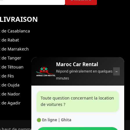
 LIVRAISON
 de Casablanca
 de Rabat
 de Marrakech
 de Tanger
Maroc Car Rental
 de Tétouan
−
Répond généralement en quelques
 de Fès
minutes
 de Oujda
 de Nador
Toute question concernant la location
 de Agadir
de voitures ?
🟢 En ligne | Ghita
e haut de gamme au Maroc.