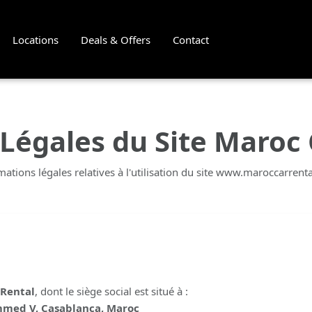
Locations
Deals & Offers
Contact
Légales du Site Maroc 
mations légales relatives à l'utilisation du site www.maroccarrent
 Rental
, dont le siège social est situé à :
mmed V, Casablanca, Maroc