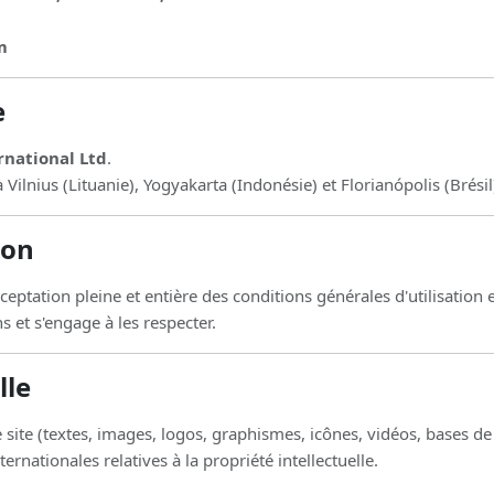
m
e
rnational Ltd
.
lnius (Lituanie), Yogyakarta (Indonésie) et Florianópolis (Brésil
ion
acceptation pleine et entière des conditions générales d'utilisation 
s et s'engage à les respecter.
lle
site (textes, images, logos, graphismes, icônes, vidéos, bases de
ernationales relatives à la propriété intellectuelle.